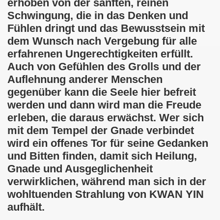
erhoben von der sanften, reinen
Schwingung, die in das Denken und
 Vollbringens
Fühlen dringt und das Bewusstsein mit
dem Wunsch nach Vergebung für alle
erfahrenen Ungerechtigkeiten erfüllt.
g
Auch von Gefühlen des Grolls und der
Auflehnung anderer Menschen
ilung
gegenüber kann die Seele hier befreit
werden und dann wird man die Freude
erleben, die daraus erwächst. Wer sich
 Wahrheit
mit dem Tempel der Gnade verbindet
wird ein offenes Tor für seine Gedanken
und Bitten finden, damit sich Heilung,
ebe und Nachsicht
Gnade und Ausgeglichenheit
verwirklichen, während man sich in der
es Friedens
wohltuenden Strahlung von KWAN YIN
aufhält.
 und Weisheit