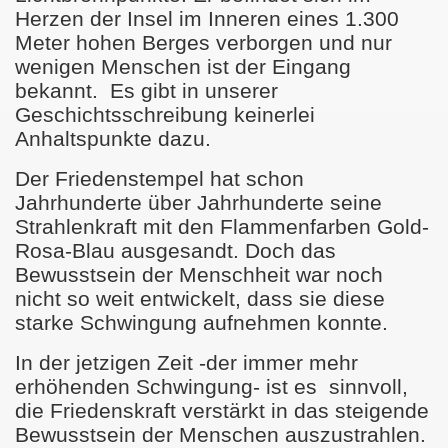
Herzen der Insel im Inneren eines 1.300
Meter hohen Berges verborgen und nur
 Vollbringens
wenigen Menschen ist der Eingang
bekannt.
Es gibt in unserer
Geschichtsschreibung keinerlei
g
Anhaltspunkte dazu.
ilung
Der Friedenstempel hat schon
Jahrhunderte über Jahrhunderte seine
Strahlenkraft mit den Flammenfarben Gold-
Rosa-Blau ausgesandt. Doch das
 Wahrheit
Bewusstsein der Menschheit war noch
nicht so weit entwickelt, dass sie diese
starke Schwingung aufnehmen konnte.
ebe und Nachsicht
In der jetzigen Zeit -der immer mehr
es Friedens
erhöhenden Schwingung- ist es
sinnvoll,
die Friedenskraft verstärkt in das steigende
 und Weisheit
Bewusstsein der Menschen auszustrahlen.