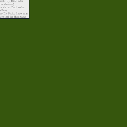
sch 12,-,18,50 oder
rsandkosten).
e ich das Buch sofort
tellung.
uso.Die Preise findet man
ches auf der Homepage.