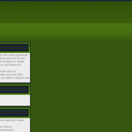
e Antworten (innerhalb
lich und sind für uns
ie Freiheit zu finden.
en und Kennwort
eder über rot
hdem man den Pfeil
n das nächste Kapitel oder
beide gedruckt kaufen
e Adresse.
ontonummer.