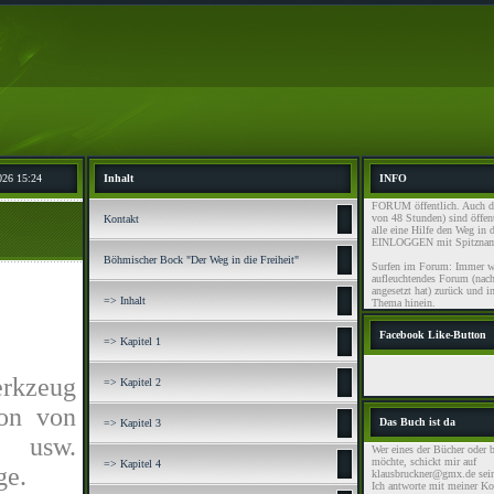
026 15:24
Inhalt
INFO
FORUM öffentlich. Auch di
von 48 Stunden) sind öffent
Kontakt
alle eine Hilfe den Weg in d
EINLOGGEN mit Spitznam
Böhmischer Bock "Der Weg in die Freiheit"
Surfen im Forum: Immer wi
aufleuchtendes Forum (nac
angesetzt hat) zurück und i
=> Inhalt
Thema hinein.
Facebook Like-Button
=> Kapitel 1
erkzeug
=> Kapitel 2
hon von
Das Buch ist da
=> Kapitel 3
n usw.
Wer eines der Bücher oder 
möchte, schickt mir auf
=> Kapitel 4
ge.
klausbruckner@gmx.de sein
Ich antworte mit meiner K