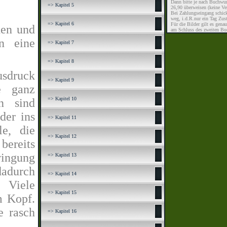
Dann bitte je nach Buchwun
=> Kapitel 5
26,90 überweisen (keine Ve
Bei Zahlungseingang schick
weg, i.d.R.nur ein Tag Zus
=> Kapitel 6
Für die Bilder gilt es gena
nen und
am Schluss des zweiten Bu
n eine
=> Kapitel 7
=> Kapitel 8
usdruck
=> Kapitel 9
e ganz
=> Kapitel 10
n sind
der ins
=> Kapitel 11
e, die
=> Kapitel 12
ereits
wingung
=> Kapitel 13
dadurch
=> Kapitel 14
. Viele
=> Kapitel 15
m Kopf.
e rasch
=> Kapitel 16