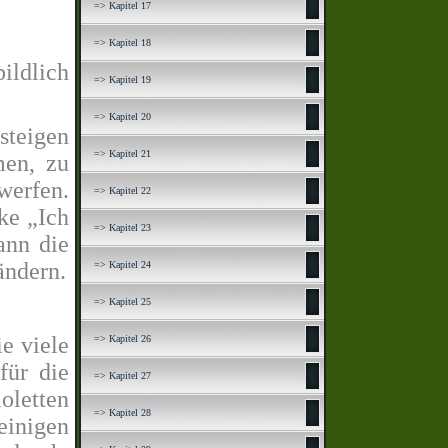
=> Kapitel 17
=> Kapitel 18
ildlich
=> Kapitel 19
=> Kapitel 20
steigen
=> Kapitel 21
men, zu
werfen.
=> Kapitel 22
ke „Ich
=> Kapitel 23
ann die
ändern.
=> Kapitel 24
=> Kapitel 25
e viele
=> Kapitel 26
für die
=> Kapitel 27
oletten
=> Kapitel 28
inigen