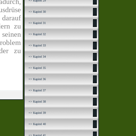
adurch,
=> Kapitel 29
sdrüse
=> Kapitel 30
 darauf
=> Kapitel 31
dern zu
seinen
=> Kapitel 32
Problem
=> Kapitel 33
der zu
=> Kapitel 34
=> Kapitel 35
=> Kapitel 36
=> Kapitel 37
=> Kapitel 38
=> Kapitel 39
=> Kapitel 40
=> Kapitel 41