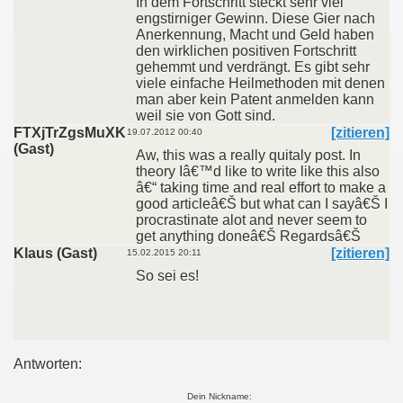
In dem Fortschritt steckt sehr viel
engstirniger Gewinn. Diese Gier nach
Anerkennung, Macht und Geld haben
den wirklichen positiven Fortschritt
gehemmt und verdrängt. Es gibt sehr
viele einfache Heilmethoden mit denen
man aber kein Patent anmelden kann
weil sie von Gott sind.
FTXjTrZgsMuXK
[zitieren]
19.07.2012 00:40
(Gast)
Aw, this was a really quitaly post. In
theory Iâ€™d like to write like this also
â€“ taking time and real effort to make a
good articleâ€Š but what can I sayâ€Š I
procrastinate alot and never seem to
get anything doneâ€Š Regardsâ€Š
Klaus (Gast)
[zitieren]
15.02.2015 20:11
So sei es!
Antworten:
Dein Nickname: