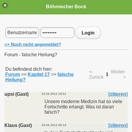
Böhmischer Bock
Freiheit"
Login
=> Noch nicht angemeldet?
Forum - falsche Heilung?
Du befindest dich hier:
<-
Weiter-
Forum
=>
Kapitel 17
=>
falsche
1
Zurück
>
Heilung?
el"
upsi (Gast)
[zitieren]
23.04.2012 19:51
Unsere moderne Medizin hat so viele
Fortschritte erlangt. Was ist daran
falsch?
Klaus (Gast)
[zitieren]
24.04.2012 06:14